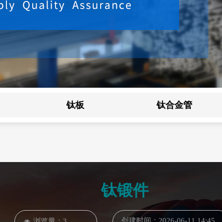
钛板
钛合金管
钛锻件
创建时间：
2026-06-11
14:45
浏览量：
3
넶